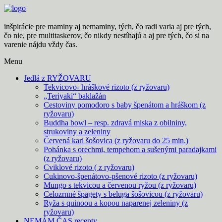
Skip
to
content
inšpirácie pre maminy aj nemaminy, tých, čo radi varia aj pre tých,
čo nie, pre multitaskerov, čo nikdy nestíhajú a aj pre tých, čo si na
varenie nájdu vždy čas.
Menu
Jedlá z RYŽOVARU
Tekvicovo- hráškové rizoto (z ryžovaru)
„Teriyaki“ baklažán
Cestoviny pomodoro s baby špenátom a hráškom (z
ryžovaru)
Buddha bowl – resp. zdravá miska z obilniny,
strukoviny a zeleniny
Červená kari šošovica (z ryžovaru do 25 min.)
Pohánka s orechmi, tempehom a sušenými paradajkami
(z ryžovaru)
Cviklové rizoto ( z ryžovaru)
Cukinovo-špenátovo-pšenové rizoto (z ryžovaru)
Mungo s tekvicou a červenou ryžou (z ryžovaru)
Celozrnné špagety s beluga šošovicou (z ryžovaru)
Ryža s quinoou a kopou naparenej zeleniny (z
ryžovaru)
NEMÁM ČAS recepty