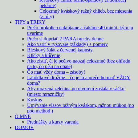
pekárne)
Celozrnný kváskový ražný chlieb, bez miesenia
(z rúry)
TIPY a TRIKY
Prečo brokolicu nakrájame a čakáme 40 minút, kým ju
uvaríme
Prečo si dopriať 2 PARA orechy denne
Ako variť v ryžovare (základy) + pomery
Bleskový šalát z červenej kapusty
Klíčky a klíčenie
Ako zistiť, či je pečivo naozaj celozrnné (bez ohľadu
na to, čo píšu na obale)
Čo mať vždy doma – zásoby!
Lahôdkové droždie – čo je to a prečo ho mať VŽDY
doma?
Aby mrazená zelenina po otvorení zostala v sáčku
(miesto mrazničky)
Kuskus
Umývanie vlasov ražným kváskom, ražnou múkou (no
poo method )
O MNE
Prednášky a kurzy varenia
DOMOV