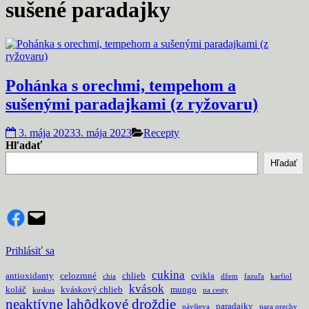
sušené paradajky
Pohánka s orechmi, tempehom a
sušenými paradajkami (z ryžovaru)
3. mája 2023
3. mája 2023
Recepty
Hľadať
Hľadať
Facebook
Mail
Prihlásiť sa
cukina
antioxidanty
celozrnné
chlieb
cvikla
chia
džem
fazuľa
karfiol
kvások
koláč
kváskový chlieb
mungo
kuskus
na cesty
neaktívne lahôdkové droždie
paradajky
návšteva
para orechy