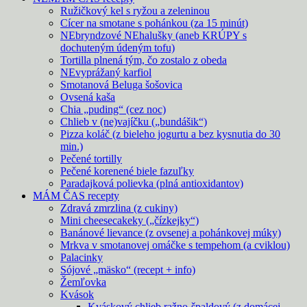
Ružičkový kel s ryžou a zeleninou
Cícer na smotane s pohánkou (za 15 minút)
NEbryndzové NEhalušky (aneb KRÚPY s
dochuteným údeným tofu)
Tortilla plnená tým, čo zostalo z obeda
NEvyprážaný karfiol
Smotanová Beluga šošovica
Ovsená kaša
Chia „puding“ (cez noc)
Chlieb v (ne)vajíčku („bundášik“)
Pizza koláč (z bieleho jogurtu a bez kysnutia do 30
min.)
Pečené tortilly
Pečené korenené biele fazuľky
Paradajková polievka (plná antioxidantov)
MÁM ČAS recepty
Zdravá zmrzlina (z cukiny)
Mini cheesecakeky („čízkejky“)
Banánové lievance (z ovsenej a pohánkovej múky)
Mrkva v smotanovej omáčke s tempehom (a cviklou)
Palacinky
Sójové „mäsko“ (recept + info)
Žemľovka
Kvások
Kváskový chlieb ražno-špaldový (z domácej