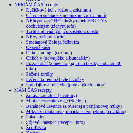
NEMÁM ČAS recepty
Ružičkový kel s ryžou a zeleninou
Cícer na smotane s pohánkou (za 15 minút)
NEbryndzové NEhalušky (aneb KRÚPY s
dochuteným údeným tofu)
Tortilla plnená tým, čo zostalo z obeda
NEvyprážaný karfiol
Smotanová Beluga šošovica
Ovsená kaša
Chia „puding“ (cez noc)
Chlieb v (ne)vajíčku („bundášik“)
Pizza koláč (z bieleho jogurtu a bez kysnutia do 30
min.)
Pečené tortilly
Pečené korenené biele fazuľky
Paradajková polievka (plná antioxidantov)
MÁM ČAS recepty
Zdravá zmrzlina (z cukiny)
Mini cheesecakeky („čízkejky“)
Banánové lievance (z ovsenej a pohánkovej múky)
Mrkva v smotanovej omáčke s tempehom (a cviklou)
Palacinky
Sójové „mäsko“ (recept + info)
Žemľovka
Kvások