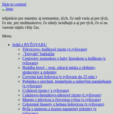
Skip to content
inšpirácie pre maminy aj nemaminy, tých, čo radi varia aj pre tých,
čo nie, pre multitaskerov, čo nikdy nestíhajú a aj pre tých, čo si na
varenie nájdu vždy čas.
Menu
Jedlá z RYŽOVARU
Tekvicovo- hráškové rizoto (z ryžovaru)
„Teriyaki“ baklažán
Cestoviny pomodoro s baby špenátom a hráškom (z
ryžovaru)
Buddha bowl – resp. zdravá miska z obilniny,
strukoviny a zeleniny
Červená kari šošovica (z ryžovaru do 25 min.)
Pohánka s orechmi, tempehom a sušenými paradajkami
(z ryžovaru)
Cviklové rizoto ( z ryžovaru)
Cukinovo-špenátovo-pšenové rizoto (z ryžovaru)
Mungo s tekvicou a červenou ryžou (z ryžovaru)
Celozrnné špagety s beluga šošovicou (z ryžovaru)
Ryža s quinoou a kopou naparenej zeleniny (z
ryžovaru)