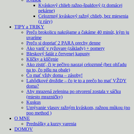
Kváskový chlieb ražno-špaldový (z domácej
pekárne)
Celozrnný kváskový ražný chlieb, bez miesenia
(z rúry)
TIPY a TRIKY
Prečo brokolicu nakrájame a čakáme 40 minút, kým ju
uvaríme
Prečo si dopriať 2 PARA orechy denne
Ako variť v ryžovare (základy) + pomery
Bleskový šalát z červenej kapusty
Klíčky a klíčenie
Ako zistiť, či je pečivo naozaj celozrnné (bez ohľadu
na to, čo píšu na obale)
Čo mať vždy doma – zásoby!
Lahôdkové droždie – čo je to a prečo ho mať VŽDY
doma?
Aby mrazená zelenina po otvorení zostala v sáčku
(miesto mrazničky)
Kuskus
Umývanie vlasov ražným kváskom, ražnou múkou (no
poo method )
O MNE
Prednášky a kurzy varenia
DOMOV