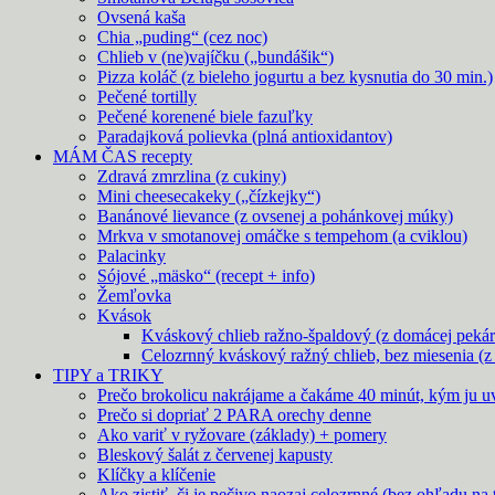
Ovsená kaša
Chia „puding“ (cez noc)
Chlieb v (ne)vajíčku („bundášik“)
Pizza koláč (z bieleho jogurtu a bez kysnutia do 30 min.)
Pečené tortilly
Pečené korenené biele fazuľky
Paradajková polievka (plná antioxidantov)
MÁM ČAS recepty
Zdravá zmrzlina (z cukiny)
Mini cheesecakeky („čízkejky“)
Banánové lievance (z ovsenej a pohánkovej múky)
Mrkva v smotanovej omáčke s tempehom (a cviklou)
Palacinky
Sójové „mäsko“ (recept + info)
Žemľovka
Kvások
Kváskový chlieb ražno-špaldový (z domácej pekár
Celozrnný kváskový ražný chlieb, bez miesenia (z 
TIPY a TRIKY
Prečo brokolicu nakrájame a čakáme 40 minút, kým ju u
Prečo si dopriať 2 PARA orechy denne
Ako variť v ryžovare (základy) + pomery
Bleskový šalát z červenej kapusty
Klíčky a klíčenie
Ako zistiť, či je pečivo naozaj celozrnné (bez ohľadu na 