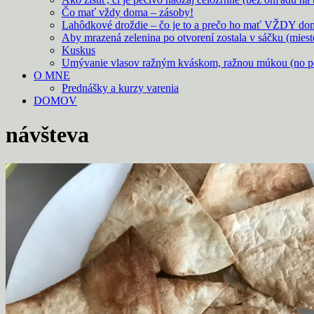
Čo mať vždy doma – zásoby!
Lahôdkové droždie – čo je to a prečo ho mať VŽDY do
Aby mrazená zelenina po otvorení zostala v sáčku (mies
Kuskus
Umývanie vlasov ražným kváskom, ražnou múkou (no p
O MNE
Prednášky a kurzy varenia
DOMOV
návšteva