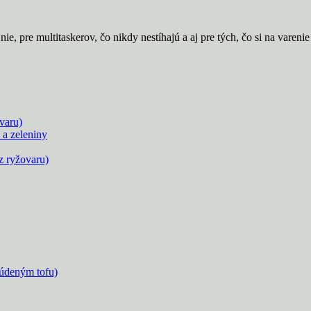
nie, pre multitaskerov, čo nikdy nestíhajú a aj pre tých, čo si na vareni
varu)
 a zeleniny
z ryžovaru)
údeným tofu)