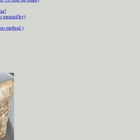
ma?
to mrazničky)
oo method )