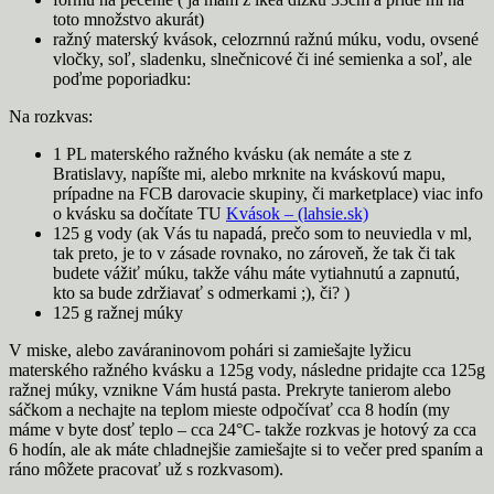
toto množstvo akurát)
ražný materský kvások, celozrnnú ražnú múku, vodu, ovsené
vločky, soľ, sladenku, slnečnicové či iné semienka a soľ, ale
poďme poporiadku:
Na rozkvas:
1 PL materského ražného kvásku (ak nemáte a ste z
Bratislavy, napíšte mi, alebo mrknite na kváskovú mapu,
prípadne na FCB darovacie skupiny, či marketplace) viac info
o kvásku sa dočítate TU
Kvások – (lahsie.sk)
125 g vody (ak Vás tu napadá, prečo som to neuviedla v ml,
tak preto, je to v zásade rovnako, no zároveň, že tak či tak
budete vážiť múku, takže váhu máte vytiahnutú a zapnutú,
kto sa bude zdržiavať s odmerkami ;), či? )
125 g ražnej múky
V miske, alebo zaváraninovom pohári si zamiešajte lyžicu
materského ražného kvásku a 125g vody, následne pridajte cca 125g
ražnej múky, vznikne Vám hustá pasta. Prekryte tanierom alebo
sáčkom a nechajte na teplom mieste odpočívať cca 8 hodín (my
máme v byte dosť teplo – cca 24°C- takže rozkvas je hotový za cca
6 hodín, ale ak máte chladnejšie zamiešajte si to večer pred spaním a
ráno môžete pracovať už s rozkvasom).