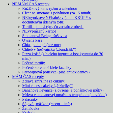
NEMÁM ČAS recepty
Ružičkový kel s ryžou a zeleninou
Cícer na smotane s pohánkou (za 15 minút)
NEbryndzové NEhalušky (aneb KRÚPY s
dochuteným údeným tofu)
Tortilla plnená tým, čo zostalo z obeda
NEvyprážaný karfiol
Smotanová Beluga šošovica
Ovsená kaša
Chia „puding“ (cez noc)
Chlieb v (ne)vajíčku („bundášik“)
Pizza koláč (z bieleho jogurtu a bez kysnutia do 30
min.)
Pečené tortilly
Pečené korenené biele fazuľky
Paradajková polievka (plná antioxidantov)
MÁM ČAS recepty
Zdravá zmrzlina (z cukiny)
Mini cheesecakeky („čízkejky“)
Banánové lievance (z ovsenej a pohánkovej múky)
Mrkva v smotanovej omáčke s tempehom (a cviklou)
Palacinky
Sójové „mäsko“ (recept + info)
Žemľovka
Kvások