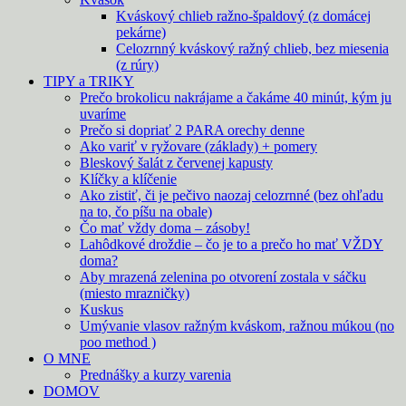
Kváskový chlieb ražno-špaldový (z domácej
pekárne)
Celozrnný kváskový ražný chlieb, bez miesenia
(z rúry)
TIPY a TRIKY
Prečo brokolicu nakrájame a čakáme 40 minút, kým ju
uvaríme
Prečo si dopriať 2 PARA orechy denne
Ako variť v ryžovare (základy) + pomery
Bleskový šalát z červenej kapusty
Klíčky a klíčenie
Ako zistiť, či je pečivo naozaj celozrnné (bez ohľadu
na to, čo píšu na obale)
Čo mať vždy doma – zásoby!
Lahôdkové droždie – čo je to a prečo ho mať VŽDY
doma?
Aby mrazená zelenina po otvorení zostala v sáčku
(miesto mrazničky)
Kuskus
Umývanie vlasov ražným kváskom, ražnou múkou (no
poo method )
O MNE
Prednášky a kurzy varenia
DOMOV