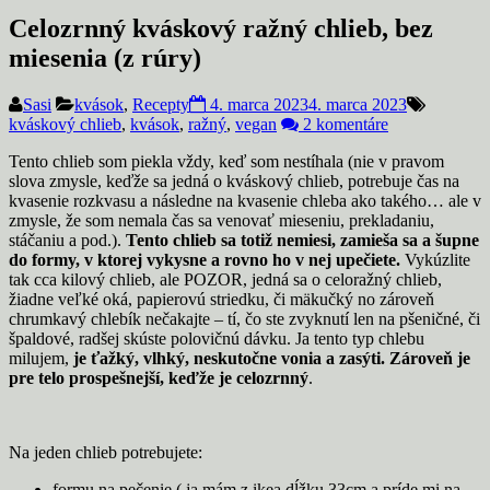
Celozrnný kváskový ražný chlieb, bez
miesenia (z rúry)
Sasi
kvások
,
Recepty
4. marca 2023
4. marca 2023
kváskový chlieb
,
kvások
,
ražný
,
vegan
2 komentáre
Tento chlieb som piekla vždy, keď som nestíhala (nie v pravom
slova zmysle, keďže sa jedná o kváskový chlieb, potrebuje čas na
kvasenie rozkvasu a následne na kvasenie chleba ako takého… ale v
zmysle, že som nemala čas sa venovať mieseniu, prekladaniu,
stáčaniu a pod.).
Tento chlieb sa totiž nemiesi, zamieša sa a šupne
do formy, v ktorej vykysne a rovno ho v nej upečiete.
Vykúzlite
tak cca kilový chlieb, ale POZOR, jedná sa o celoražný chlieb,
žiadne veľké oká, papierovú striedku, či mäkučký no zároveň
chrumkavý chlebík nečakajte – tí, čo ste zvyknutí len na pšeničné, či
špaldové, radšej skúste polovičnú dávku. Ja tento typ chlebu
milujem,
je ťažký, vlhký, neskutočne vonia a zasýti. Zároveň je
pre telo prospešnejší, keďže je celozrnný
.
Na jeden chlieb potrebujete:
formu na pečenie ( ja mám z ikea dĺžku 33cm a príde mi na