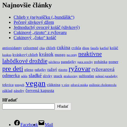
Najnovšie články
Chlieb v (ne)vajíčku („bundášik“)
Pečený slivkový džem
Jednoduchý ovocný koláč (slivkový)
Cukinové „rizoto“ z ryžovaru
Cukinový „čoko“ koláč
cukina
antioxidanty
celozrnné
chlieb
cvikla
koláč
chia
džem
fazuľa
karfiol
neaktívne
kvások
kváskový chlieb
mungo
kuskus
na cesty
lahôdkové droždie
paradajky
pohánka
pomer
návšteva
para orechy
pre deti
ryžovar
ryžovarová
ražný
pšeno
raňajky
rizoto
sladké
odmerka
slivky
snack
sulforafan
selén
strukoviny
sušené paradajky
vegan
tekvica
vláknina
tempeh
v rúre
zdravá miska
zníženie cholesterolu
červená kapusta
základ
zásoby
Hľadať
Hľadať
Facebook
Mail