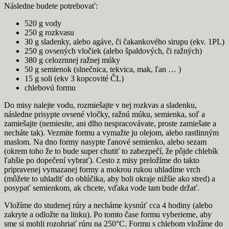
Následne budete potrebovať:
520 g vody
250 g rozkvasu
30 g sladenky, alebo agáve, či čakankového sirupu (ekv. 1PL)
250 g ovsených vločiek (alebo špaldových, či ražných)
380 g celozrnnej ražnej múky
50 g semienok (slnečnica, tekvica, mak, ľan … )
15 g soli (ekv 3 kopcovité ČL)
chlebovú formu
Do misy nalejte vodu, rozmiešajte v nej rozkvas a sladenku,
následne prisypte ovsené vločky, ražnú múku, semienka, soľ a
zamiešajte (nemiesite, ani dlho nespracovávate, proste zamiešate a
necháte tak). Vezmite formu a vymažte ju olejom, alebo rastlinným
maslom. Na dno formy nasypte ľanové semienko, alebo sezam
(okrem toho že to bude super chutiť to zabezpečí, že pôjde chlebík
ľahšie po dopečení vybrať). Cesto z misy preložíme do takto
pripravenej vymazanej formy a mokrou rukou uhladíme vrch
(môžete to uhladiť do oblúčika, aby boli okraje nižšie ako stred) a
posypať semienkom, ak chcete, vďaka vode tam bude držať.
Vložíme do studenej rúry a necháme kysnúť cca 4 hodiny (alebo
zakryte a odložte na linku). Po tomto čase formu vyberieme, aby
sme si mohli rozohriať rúru na 250°C. Formu s chlebom vložíme do