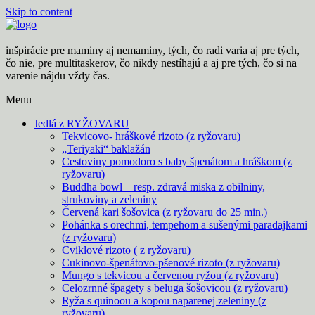
Skip to content
inšpirácie pre maminy aj nemaminy, tých, čo radi varia aj pre tých,
čo nie, pre multitaskerov, čo nikdy nestíhajú a aj pre tých, čo si na
varenie nájdu vždy čas.
Menu
Jedlá z RYŽOVARU
Tekvicovo- hráškové rizoto (z ryžovaru)
„Teriyaki“ baklažán
Cestoviny pomodoro s baby špenátom a hráškom (z
ryžovaru)
Buddha bowl – resp. zdravá miska z obilniny,
strukoviny a zeleniny
Červená kari šošovica (z ryžovaru do 25 min.)
Pohánka s orechmi, tempehom a sušenými paradajkami
(z ryžovaru)
Cviklové rizoto ( z ryžovaru)
Cukinovo-špenátovo-pšenové rizoto (z ryžovaru)
Mungo s tekvicou a červenou ryžou (z ryžovaru)
Celozrnné špagety s beluga šošovicou (z ryžovaru)
Ryža s quinoou a kopou naparenej zeleniny (z
ryžovaru)