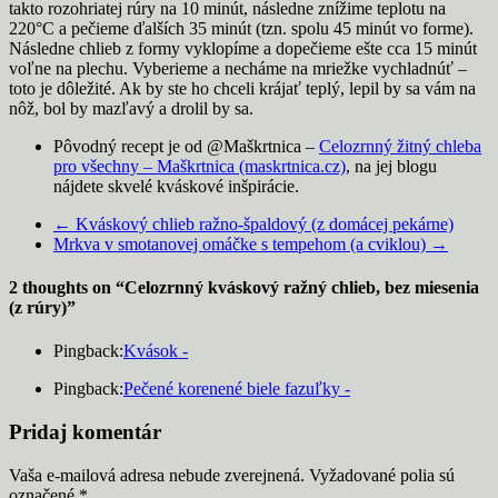
takto rozohriatej rúry na 10 minút, následne znížime teplotu na
220°C a pečieme ďalších 35 minút (tzn. spolu 45 minút vo forme).
Následne chlieb z formy vyklopíme a dopečieme ešte cca 15 minút
voľne na plechu. Vyberieme a necháme na mriežke vychladnúť –
toto je dôležité. Ak by ste ho chceli krájať teplý, lepil by sa vám na
nôž, bol by mazľavý a drolil by sa.
Pôvodný recept je od @Maškrtnica –
Celozrnný žitný chleba
pro všechny – Maškrtnica (maskrtnica.cz)
, na jej blogu
nájdete skvelé kváskové inšpirácie.
←
Kváskový chlieb ražno-špaldový (z domácej pekárne)
Mrkva v smotanovej omáčke s tempehom (a cviklou)
→
2 thoughts on “
Celozrnný kváskový ražný chlieb, bez miesenia
(z rúry)
”
Pingback:
Kvások -
Pingback:
Pečené korenené biele fazuľky -
Pridaj komentár
Vaša e-mailová adresa nebude zverejnená.
Vyžadované polia sú
označené
*