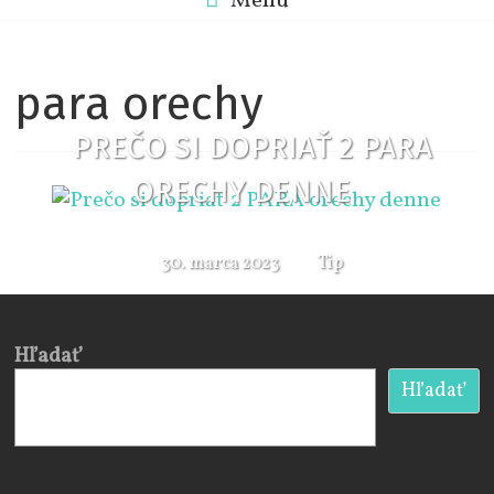
Menu
para orechy
PREČO SI DOPRIAŤ 2 PARA
ORECHY DENNE
30. marca 2023
Tip
Hľadať
Hľadať