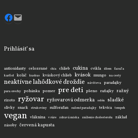
Facebook
Mail
Prihlásiť sa
cukina
antioxidanty
celozrnné
chlieb
cvikla
chia
džem
fazuľa
kvások
koláč
kváskový chlieb
mungo
karfiol
kuskus
na cesty
neaktívne lahôdkové droždie
paradajky
návšteva
pre deti
ražný
pohánka
pomer
pšeno
raňajky
para orechy
ryžovar
sladké
ryžovarová odmerka
rizoto
selén
slivky
snack
sulforafan
tekvica
strukoviny
sušené paradajky
tempeh
vegan
vláknina
základ
v rúre
zdravá miska
zníženie cholesterolu
červená kapusta
zásoby