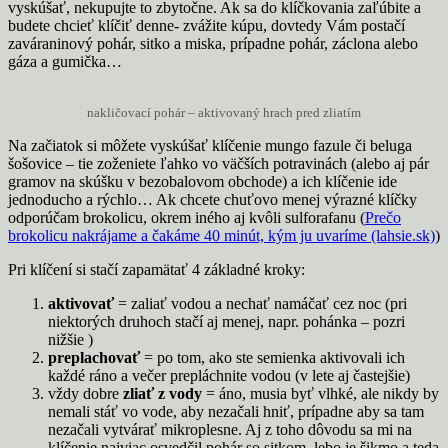
vyskúšať, nekupujte to zbytočne. Ak sa do klíčkovania zaľúbite a
budete chcieť klíčiť denne- zvážite kúpu, dovtedy Vám postačí
zaváraninový pohár, sitko a miska, prípadne pohár, záclona alebo
gáza a gumička…
nakličovací pohár – aktivovaný hrach pred zliatím
Na začiatok si môžete vyskúšať klíčenie mungo fazule či beluga
šošovice – tie zoženiete ľahko vo väčších potravinách (alebo aj pár
gramov na skúšku v bezobalovom obchode) a ich klíčenie ide
jednoducho a rýchlo… Ak chcete chuťovo menej výrazné klíčky
odporúčam brokolicu, okrem iného aj kvôli sulforafanu (
Prečo
brokolicu nakrájame a čakáme 40 minút, kým ju uvaríme (lahsie.sk)
)
Pri klíčení si stačí zapamätať 4 základné kroky:
aktivovať
= zaliať vodou a nechať namáčať cez noc (pri
niektorých druhoch stačí aj menej, napr. pohánka – pozri
nižšie )
preplachovať
= po tom, ako ste semienka aktivovali ich
každé ráno a večer prepláchnite vodou (v lete aj častejšie)
vždy dobre
zliať z vody
= áno, musia byť vlhké, ale nikdy by
nemali stáť vo vode, aby nezačali hniť, prípadne aby sa tam
nezačali vytvárať mikroplesne. Aj z toho dôvodu sa mi na
klíčenie najviac osvedčil pohár so sitkom, lebo je šikmo a teda