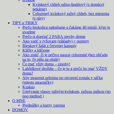
Kváskový chlieb ražno-špaldový (z domácej
pekárne)
Celozrnný kváskový ražný chlieb, bez miesenia
(z rúry)
TIPY a TRIKY
Prečo brokolicu nakrájame a čakáme 40 minút, kým ju
uvaríme
Prečo si dopriať 2 PARA orechy denne
Ako variť v ryžovare (základy) + pomery
Bleskový šalát z červenej kapusty
Klíčky a klíčenie
Ako zistiť, či je pečivo naozaj celozrnné (bez ohľadu
na to, čo píšu na obale)
Čo mať vždy doma – zásoby!
Lahôdkové droždie – čo je to a prečo ho mať VŽDY
doma?
Aby mrazená zelenina po otvorení zostala v sáčku
(miesto mrazničky)
Kuskus
Umývanie vlasov ražným kváskom, ražnou múkou (no
poo method )
O MNE
Prednášky a kurzy varenia
DOMOV