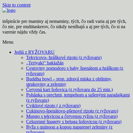
Skip to content
inšpirácie pre maminy aj nemaminy, tých, čo radi varia aj pre tých,
čo nie, pre multitaskerov, čo nikdy nestíhajú a aj pre tých, čo si na
varenie nájdu vždy čas.
Menu
Jedlá z RYŽOVARU
Tekvicovo- hráškové rizoto (z ryžovaru)
„Teriyaki“ baklažán
Cestoviny pomodoro s baby špenátom a hráškom (z
ryžovaru)
Buddha bowl – resp. zdravá miska z obilniny,
strukoviny a zeleniny
Červená kari šošovica (z ryžovaru do 25 min.)
Pohánka s orechmi, tempehom a sušenými paradajkami
(z ryžovaru)
Cviklové rizoto ( z ryžovaru)
Cukinovo-špenátovo-pšenové rizoto (z ryžovaru)
Mungo s tekvicou a červenou ryžou (z ryžovaru)
Celozrnné špagety s beluga šošovicou (z ryžovaru)
Ryža s quinoou a kopou naparenej zeleniny (z
ryžovaru)