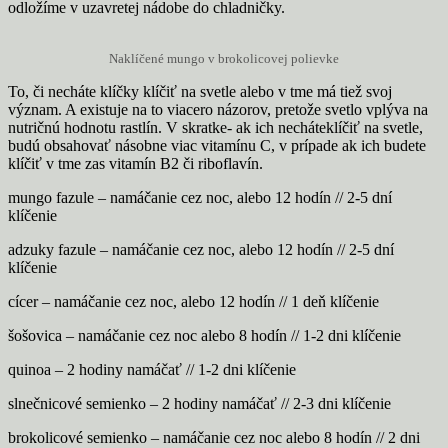
odložíme v uzavretej nádobe do chladničky.
Naklíčené mungo v brokolicovej polievke
To, či necháte klíčky klíčiť na svetle alebo v tme má tiež svoj
význam. A existuje na to viacero názorov, pretože svetlo vplýva na
nutričnú hodnotu rastlín. V skratke- ak ich necháteklíčiť na svetle,
budú obsahovať násobne viac vitamínu C, v prípade ak ich budete
klíčiť v tme zas vitamín B2 či riboflavín.
mungo fazule – namáčanie cez noc, alebo 12 hodín // 2-5 dní
klíčenie
adzuky fazule – namáčanie cez noc, alebo 12 hodín // 2-5 dní
klíčenie
cícer – namáčanie cez noc, alebo 12 hodín // 1 deň klíčenie
šošovica – namáčanie cez noc alebo 8 hodín // 1-2 dni klíčenie
quinoa – 2 hodiny namáčať // 1-2 dni klíčenie
slnečnicové semienko – 2 hodiny namáčať // 2-3 dni klíčenie
brokolicové semienko – namáčanie cez noc alebo 8 hodín // 2 dni