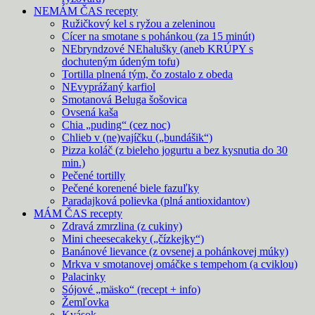
NEMÁM ČAS recepty
Ružičkový kel s ryžou a zeleninou
Cícer na smotane s pohánkou (za 15 minút)
NEbryndzové NEhalušky (aneb KRÚPY s
dochuteným údeným tofu)
Tortilla plnená tým, čo zostalo z obeda
NEvyprážaný karfiol
Smotanová Beluga šošovica
Ovsená kaša
Chia „puding“ (cez noc)
Chlieb v (ne)vajíčku („bundášik“)
Pizza koláč (z bieleho jogurtu a bez kysnutia do 30
min.)
Pečené tortilly
Pečené korenené biele fazuľky
Paradajková polievka (plná antioxidantov)
MÁM ČAS recepty
Zdravá zmrzlina (z cukiny)
Mini cheesecakeky („čízkejky“)
Banánové lievance (z ovsenej a pohánkovej múky)
Mrkva v smotanovej omáčke s tempehom (a cviklou)
Palacinky
Sójové „mäsko“ (recept + info)
Žemľovka
Kvások