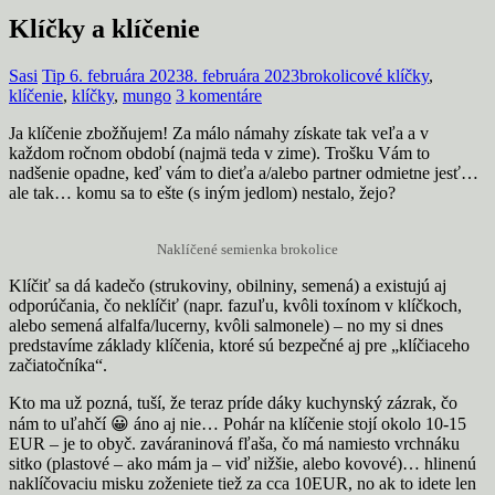
Klíčky a klíčenie
Sasi
Tip
6. februára 2023
8. februára 2023
brokolicové klíčky
,
klíčenie
,
klíčky
,
mungo
3 komentáre
Ja klíčenie zbožňujem! Za málo námahy získate tak veľa a v
každom ročnom období (najmä teda v zime). Trošku Vám to
nadšenie opadne, keď vám to dieťa a/alebo partner odmietne jesť…
ale tak… komu sa to ešte (s iným jedlom) nestalo, žejo?
Naklíčené semienka brokolice
Klíčiť sa dá kadečo (strukoviny, obilniny, semená) a existujú aj
odporúčania, čo neklíčiť (napr. fazuľu, kvôli toxínom v klíčkoch,
alebo semená alfalfa/lucerny, kvôli salmonele) – no my si dnes
predstavíme základy klíčenia, ktoré sú bezpečné aj pre „klíčiaceho
začiatočníka“.
Kto ma už pozná, tuší, že teraz príde dáky kuchynský zázrak, čo
nám to uľahčí 😀 áno aj nie… Pohár na klíčenie stojí okolo 10-15
EUR – je to obyč. zaváraninová fľaša, čo má namiesto vrchnáku
sitko (plastové – ako mám ja – viď nižšie, alebo kovové)… hlinenú
naklíčovaciu misku zoženiete tiež za cca 10EUR, no ak to idete len