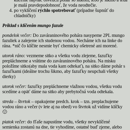
je malá pravdepodobnosť, že voda neodtečie.
po vyklíčení
rýchlo spotrebovať
(prípadne šupnúť do
chladničky)
Príklad s klíčením mungo fazule
pondelok večer:
Do zaváraninového pohára nasypeme 2PL mungo
fazuliek a zalejeme ich studenou vodou. Necháme ich na linke do
rána. *nič čo klíčite nesmie byť chemicky ošetrené ani morené.
utorok ráno:
vezmeme sitko a všetku vodu zlejeme, fazuľky
prepláchneme a vrátime do zaváraninového pohára. Na misku
položíme sitko(aby mala voda kam odtekať), na sitko dáme pohár s
fazuľkami (ideálne trochu šikmo, aby fazuľky neupchali všetky
dierky)
utorok večer:
fazuľky prepláchneme vlažnou vodou, všetku vodu
scedíme a opäť dáme na sitko aby prebytočná voda odtekala.
streda – štvrtok
– opakujeme predch. krok – tzn. preplachujeme
vodou ráno a večer (v lete aj na obed) vo štvrtok už vidíme klíčky
🙂
piatok večer:
do fľaše napustíme vodu, všetky nevyklíčené
semienka zostanú na dne, tie vyhodíme, ostatné buď zjeme, alebo