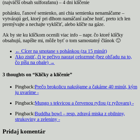
(najväčší obsah sulforafanu) – 4 dni klíčenie
pohánku, ľanové semienko, ani chia semienka nenamáčame –
vytvárajú gel, ktorý pri dlhom namáčaní začne hniť, preto ich len
premývajte a nechajte vyklíčiť, alebo klíčte na gáze.
Ak by ste ku klíčkom ocenili viac info – napr. čo ktoré klíčky
obsahujú, napíšte mi, môže byť o tom samostatný článok 🙂
←
Cícer na smotane s pohánkou (za 15 minút)
Ako zistiť, či je pečivo naozaj celozrnné (bez ohľadu na to,
čo píšu na obale)
→
3 thoughts on “
Klíčky a klíčenie
”
Pingback:
Prečo brokolicu nakrájame a čakáme 40 minút, kým
ju uvaríme -
Pingback:
Mungo s tekvicou a červenou ryžou (z ryžovaru) -
Pingback:
Buddha bowl – resp. zdravá miska z obilniny,
strukoviny a zeleniny -
Pridaj komentár