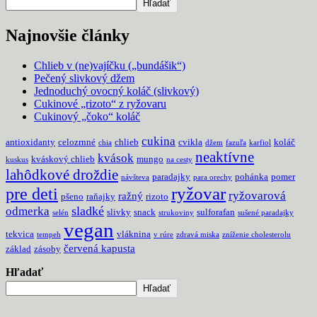
Hľadať
Najnovšie články
Chlieb v (ne)vajíčku („bundášik“)
Pečený slivkový džem
Jednoduchý ovocný koláč (slivkový)
Cukinové „rizoto“ z ryžovaru
Cukinový „čoko“ koláč
cukina
antioxidanty
celozrnné
chlieb
cvikla
koláč
chia
džem
fazuľa
karfiol
neaktívne
kvások
kváskový chlieb
mungo
kuskus
na cesty
lahôdkové droždie
paradajky
pohánka
pomer
návšteva
para orechy
pre deti
ryžovar
ryžovarová
ražný
pšeno
raňajky
rizoto
sladké
odmerka
slivky
snack
sulforafan
selén
strukoviny
sušené paradajky
vegan
tekvica
vláknina
tempeh
v rúre
zdravá miska
zníženie cholesterolu
červená kapusta
základ
zásoby
Hľadať
Hľadať