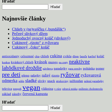
Hľadať
Hľadať
Najnovšie články
Chlieb v (ne)vajíčku („bundášik“)
Pečený slivkový džem
Jednoduchý ovocný koláč (slivkový)
Cukinové „rizoto“ z ryžovaru
Cukinový „čoko“ koláč
cukina
antioxidanty
celozrnné
chlieb
cvikla
koláč
chia
džem
fazuľa
karfiol
neaktívne
kvások
kváskový chlieb
mungo
kuskus
na cesty
lahôdkové droždie
paradajky
pohánka
pomer
návšteva
para orechy
pre deti
ryžovar
ryžovarová
ražný
pšeno
raňajky
rizoto
sladké
odmerka
slivky
snack
sulforafan
selén
strukoviny
sušené paradajky
vegan
tekvica
vláknina
tempeh
v rúre
zdravá miska
zníženie cholesterolu
červená kapusta
základ
zásoby
Hľadať
Hľadať