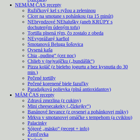
NEMÁM ČAS recepty
Ružičkový kel s ryžou a zeleninou
Cícer na smotane s pohánkou (za 15 minút)
NEbryndzové NEhalušky (aneb KRÚPY s
dochuteným údeným tofu)
Tortilla plnená tým, čo zostalo z obeda
NEvyprážaný karfiol
Smotanová Beluga šošovica
Ovsená kaša
Chia „puding“ (cez noc)
Chlieb v (ne)vajíčku („bundášik“)
Pizza koláč (z bieleho jogurtu a bez kysnutia do 30
min.)
Pečené tortilly
Pečené korenené biele fazuľky
Paradajková polievka (plná antioxidantov)
MÁM ČAS recepty
Zdravá zmrzlina (z cukiny)
Mini cheesecakeky („čízkejky“)
Banánové lievance (z ovsenej a pohánkovej múky)
Mrkva v smotanovej omáčke s tempehom (a cviklou)
Palacinky
Sójové „mäsko“ (recept + info)
Žemľovka
Kvások