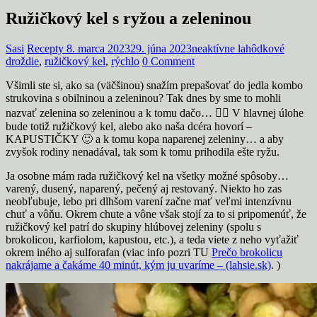
Ružičkový kel s ryžou a zeleninou
Sasi
Recepty
8. marca 2023
29. júna 2023
neaktívne lahôdkové
droždie
,
ružičkový kel
,
rýchlo
0 Comment
Všimli ste si, ako sa (väčšinou) snažím prepašovať do jedla kombo
strukovina s obilninou a zeleninou? Tak dnes by sme to mohli
nazvať zelenina so zeleninou a k tomu dačo… 🤷‍♀️ V hlavnej úlohe
bude totiž ružičkový kel, alebo ako naša dcéra hovorí –
KAPUSTIČKY 🙂 a k tomu kopa naparenej zeleniny… a aby
zvyšok rodiny nenadával, tak som k tomu prihodila ešte ryžu.
Ja osobne mám rada ružičkový kel na všetky možné spôsoby…
varený, dusený, naparený, pečený aj restovaný. Niekto ho zas
neobľubuje, lebo pri dlhšom varení začne mať veľmi intenzívnu
chuť a vôňu. Okrem chute a vône však stojí za to si pripomenúť, že
ružičkový kel patrí do skupiny hlúbovej zeleniny (spolu s
brokolicou, karfiolom, kapustou, etc.), a teda viete z neho vyťažiť
okrem iného aj sulforafan (viac info pozri TU
Prečo brokolicu
nakrájame a čakáme 40 minút, kým ju uvaríme – (lahsie.sk)
. )