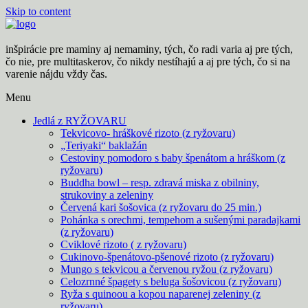
Skip to content
inšpirácie pre maminy aj nemaminy, tých, čo radi varia aj pre tých,
čo nie, pre multitaskerov, čo nikdy nestíhajú a aj pre tých, čo si na
varenie nájdu vždy čas.
Menu
Jedlá z RYŽOVARU
Tekvicovo- hráškové rizoto (z ryžovaru)
„Teriyaki“ baklažán
Cestoviny pomodoro s baby špenátom a hráškom (z
ryžovaru)
Buddha bowl – resp. zdravá miska z obilniny,
strukoviny a zeleniny
Červená kari šošovica (z ryžovaru do 25 min.)
Pohánka s orechmi, tempehom a sušenými paradajkami
(z ryžovaru)
Cviklové rizoto ( z ryžovaru)
Cukinovo-špenátovo-pšenové rizoto (z ryžovaru)
Mungo s tekvicou a červenou ryžou (z ryžovaru)
Celozrnné špagety s beluga šošovicou (z ryžovaru)
Ryža s quinoou a kopou naparenej zeleniny (z
ryžovaru)