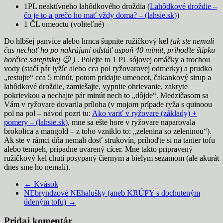
1PL neaktívneho lahôdkového droždia (
Lahôdkové droždie –
čo je to a prečo ho mať vždy doma? – (lahsie.sk)
)
1 ČL umeoctu (voliteľné)
Do hlbšej panvice alebo hrnca šupnite ružičkový kel
(ak ste nemali
čas nechať ho po nakrájaní odstáť aspoň 40 minút, prihoďte štipku
horčice sareptskej 😉 )
. Polejte to 1 PL sójovej omáčky a trochou
vody (stačí pár lyžíc alebo cca pol ryžovarovej odmerky) a prudko
„restujte“ cca 5 minút, potom pridajte umeocot, čakankový sirup a
lahôdkové droždie, zamiešajte, vypnite ohrievanie, zakryte
pokrievkou a nechajte pár minút nech to „dôjde“. Medzičasom sa
Vám v ryžovare dovarila príloha (v mojom prípade ryža s quinoou
pol na pol – návod pozri tu:
Ako variť v ryžovare (základy) +
pomery – (lahsie.sk)
, mne sa ešte hore v ryžovare naparovala
brokolica a mangold – z toho vzniklo to: „zelenina so zeleninou“).
Ak ste v rámci dňa nemali dosť strukovín, prihoďte si na tanier tofu
alebo tempeh, prípadne uvarený cícer. Mne takto pripravený
ružičkový kel chutí posypaný čiernym a bielym sezamom (ale akurát
dnes sme ho nemali).
←
Kvások
NEbryndzové NEhalušky (aneb KRÚPY s dochuteným
údeným tofu)
→
Pridaj komentár