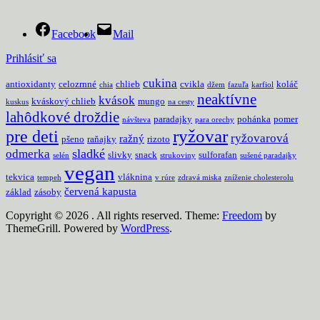
Facebook
Mail
Prihlásiť sa
cukina
antioxidanty
celozrnné
chlieb
cvikla
koláč
chia
džem
fazuľa
karfiol
neaktívne
kvások
kváskový chlieb
mungo
kuskus
na cesty
lahôdkové droždie
paradajky
pohánka
pomer
návšteva
para orechy
pre deti
ryžovar
ryžovarová
ražný
pšeno
raňajky
rizoto
sladké
odmerka
slivky
snack
sulforafan
selén
strukoviny
sušené paradajky
vegan
tekvica
vláknina
tempeh
v rúre
zdravá miska
zníženie cholesterolu
červená kapusta
základ
zásoby
Copyright © 2026
. All rights reserved. Theme:
Freedom
by
ThemeGrill. Powered by
WordPress
.