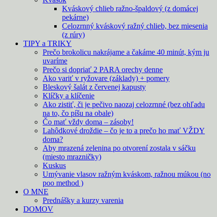
Kváskový chlieb ražno-špaldový (z domácej
pekárne)
Celozrnný kváskový ražný chlieb, bez miesenia
(z rúry)
TIPY a TRIKY
Prečo brokolicu nakrájame a čakáme 40 minút, kým ju
uvaríme
Prečo si dopriať 2 PARA orechy denne
Ako variť v ryžovare (základy) + pomery
Bleskový šalát z červenej kapusty
Klíčky a klíčenie
Ako zistiť, či je pečivo naozaj celozrnné (bez ohľadu
na to, čo píšu na obale)
Čo mať vždy doma – zásoby!
Lahôdkové droždie – čo je to a prečo ho mať VŽDY
doma?
Aby mrazená zelenina po otvorení zostala v sáčku
(miesto mrazničky)
Kuskus
Umývanie vlasov ražným kváskom, ražnou múkou (no
poo method )
O MNE
Prednášky a kurzy varenia
DOMOV