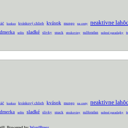
neaktívne lahô
kvások
láč
kváskový chlieb
mungo
kuskus
na cesty
sladké
odmerka
slivky
snack
sulforafan
t
selén
strukoviny
sušené paradajky
neaktívne lahô
kvások
láč
kváskový chlieb
mungo
kuskus
na cesty
sladké
odmerka
slivky
snack
sulforafan
t
selén
strukoviny
sušené paradajky
ill. Powered by
WordPress
.