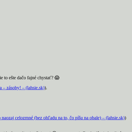
e to ešte dačo fajné chystať? 😱
– zásoby! – (lahsie.sk)
).
o naozaj celozrnné (bez ohľadu na to, čo píšu na obale) – (lahsie.sk)
)