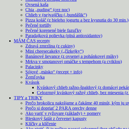
Ovsená kaša
Chia „puding“ (cez noc)
Chlieb v (ne)vajíčku („bundášik“)
Pizza koláč (z bieleho jogurtu a bez kysnutia do 30 min.)
Pečené tortilly
Pečené korenené biele fazuľky
Paradajková polievka (plná antioxidantov)
MÁM ČAS recepty
Zdravá zmrzlina (z cukiny)
Mini cheesecakeky („čízkejky“)
Banánové lievance (z ovsenej a pohánkovej múky)
Mrkva v smotanovej omáčke s tempehom (a cviklou)
Palacinky
Sójové „mäsko“ (recept + info)
Žemľovka
Kvások
Kváskový chlieb ražno-špaldový (z domácej pekár
Celozrnný kváskový ražný chlieb, bez miesenia (z 
TIPY a TRIKY
Prečo brokolicu nakrájame a čakáme 40 minút, kým ju u
Prečo si dopriať 2 PARA orechy denne
Ako variť v ryžovare (základy) + pomery
Bleskový šalát z červenej kapusty
Klíčky a klíčenie
Ako zistiť, či je pečivo naozaj celozrnné (bez ohľadu na 