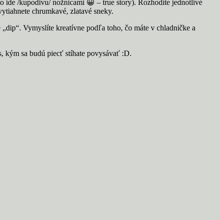
to ide /kupodivu/ nožnicami 😀 – true story). Rozhodíte jednotlivé
vytiahnete chrumkavé, zlatavé sneky.
 „dip“. Vymyslíte kreatívne podľa toho, čo máte v chladničke a
as, kým sa budú piecť stíhate povysávať :D.