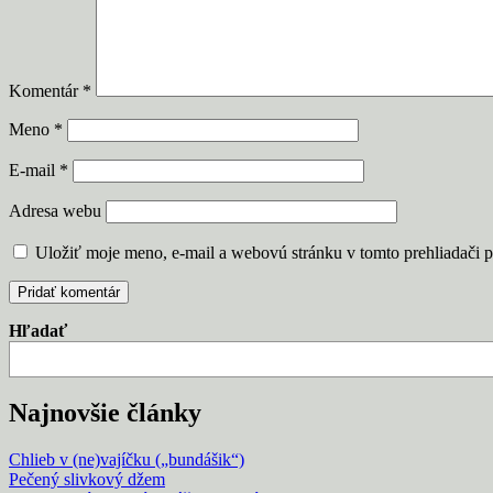
Komentár
*
Meno
*
E-mail
*
Adresa webu
Uložiť moje meno, e-mail a webovú stránku v tomto prehliadači 
Hľadať
Najnovšie články
Chlieb v (ne)vajíčku („bundášik“)
Pečený slivkový džem