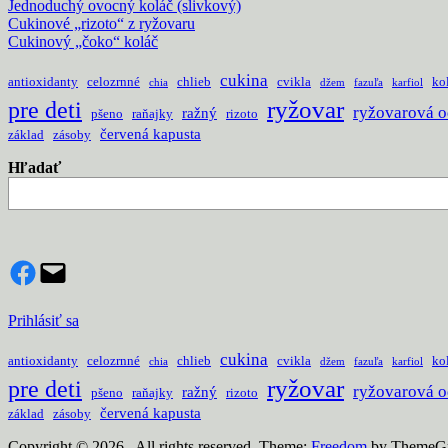
Jednoduchý ovocný koláč (slivkový)
Cukinové „rizoto“ z ryžovaru
Cukinový „čoko“ koláč
cukina
antioxidanty
celozrnné
chlieb
cvikla
ko
chia
džem
fazuľa
karfiol
pre deti
ryžovar
ryžovarová 
ražný
pšeno
raňajky
rizoto
červená kapusta
základ
zásoby
Hľadať
Facebook
Mail
Prihlásiť sa
cukina
antioxidanty
celozrnné
chlieb
cvikla
ko
chia
džem
fazuľa
karfiol
pre deti
ryžovar
ryžovarová 
ražný
pšeno
raňajky
rizoto
červená kapusta
základ
zásoby
Copyright © 2026
. All rights reserved. Theme:
Freedom
by ThemeGr