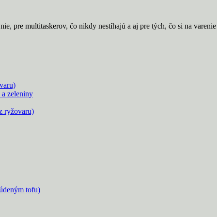
nie, pre multitaskerov, čo nikdy nestíhajú a aj pre tých, čo si na vareni
varu)
 a zeleniny
z ryžovaru)
údeným tofu)