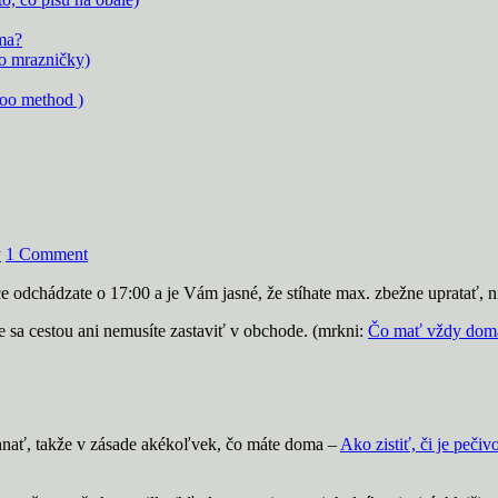
ma?
to mrazničky)
oo method )
y
1 Comment
 odchádzate o 17:00 a je Vám jasné, že stíhate max. zbežne upratať, ni
kže sa cestou ani nemusíte zastaviť v obchode. (mrkni:
Čo mať vždy doma 
 zohnať, takže v zásade akékoľvek, čo máte doma –
Ako zistiť, či je pečiv