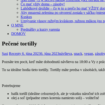
Čo mať vždy doma – zásoby!
Lahôdkové droždie – čo je to a prečo ho mať VŽDY do
Aby mrazená zelenina po otvorení zostala v sáčku (mies
Kuskus
Umývanie vlasov ražným kváskom, ražnou múkou (no p
O MNE
Prednášky a kurzy varenia
DOMOV
Pečené tortilly
Sasi
Recepty
6. júna 2023
6. júna 2023
návšteva
,
snack
,
vegan
,
zásob
Poznáte ten pocit, keď máte dohodnutú návštevu na 18:00 a Vy z práce
Tu sa ideálne hodia tieto tortilly. Tortilly máte predsa v zásobách, ta
Potrebujeme
balík tortíll (ideálne celozrnných, ale je vskutku náročné ich
olej a soľ (prípadne zmes korenia namiesto soli) – voliteľné