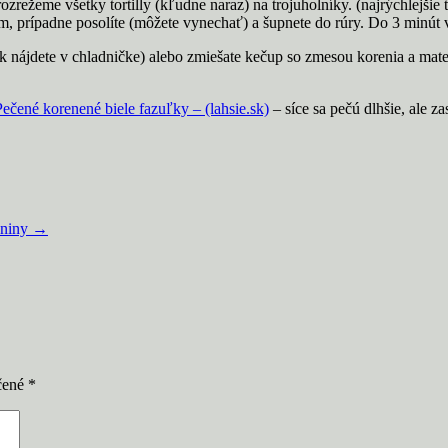
ozrežeme všetky tortilly (kľudne naraz) na trojuholníky. (najrýchlejšie 
m, prípadne posolíte (môžete vynechať) a šupnete do rúry. Do 3 minút 
k nájdete v chladničke) alebo zmiešate kečup so zmesou korenia a mate
Pečené korenené biele fazuľky – (lahsie.sk)
– síce sa pečú dlhšie, ale z
eniny
→
čené
*