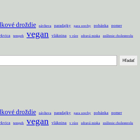
dkové droždie
paradajky
pohánka
pomer
návšteva
para orechy
vegan
ekvica
vláknina
tempeh
v rúre
zdravá miska
zníženie cholesterolu
Hľadať
dkové droždie
paradajky
pohánka
pomer
návšteva
para orechy
vegan
ekvica
vláknina
tempeh
v rúre
zdravá miska
zníženie cholesterolu