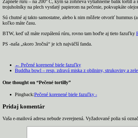
Zapnete rúru – na 200° C, kým sa zohrieva vytiahneme balík tortíll a r
trojuholníky na plech vystlatý papierom na pečenie, pokvapkáte olejo
Sú chutné aj takto samostatne, alebo k nim môžete otvoriť hummus (a
koľko máte času.
BTW, keď už máte rozpálenú rúru, rovno tam hoďte aj tieto fazuľky
PS -naša „skoro 3ročná“ je ich najväčší fanda.
←
Pečené korenené biele fazuľky
Buddha bowl – resp. zdravá miska z obilniny, strukoviny a zel
One thought on “
Pečené tortilly
”
Pingback:
Pečené korenené biele fazuľky -
Pridaj komentár
Vaša e-mailová adresa nebude zverejnená.
Vyžadované polia sú ozna