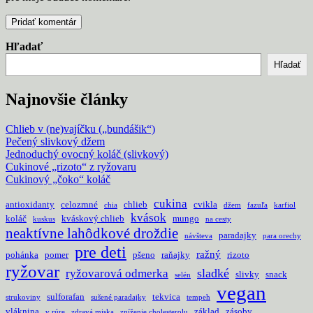
Hľadať
Hľadať
Najnovšie články
Chlieb v (ne)vajíčku („bundášik“)
Pečený slivkový džem
Jednoduchý ovocný koláč (slivkový)
Cukinové „rizoto“ z ryžovaru
Cukinový „čoko“ koláč
cukina
antioxidanty
celozrnné
chlieb
cvikla
chia
džem
fazuľa
karfiol
kvások
koláč
kváskový chlieb
mungo
kuskus
na cesty
neaktívne lahôdkové droždie
paradajky
návšteva
para orechy
pre deti
ražný
pohánka
pomer
pšeno
raňajky
rizoto
ryžovar
sladké
ryžovarová odmerka
slivky
snack
selén
vegan
sulforafan
tekvica
strukoviny
sušené paradajky
tempeh
vláknina
základ
zásoby
v rúre
zdravá miska
zníženie cholesterolu