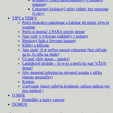
pekárne)
Celozrnný kváskový ražný chlieb, bez miesenia
(z rúry)
TIPY a TRIKY
Prečo brokolicu nakrájame a čakáme 40 minút, kým ju
uvaríme
Prečo si dopriať 2 PARA orechy denne
Ako variť v ryžovare (základy) + pomery
Bleskový šalát z červenej kapusty
Klíčky a klíčenie
Ako zistiť, či je pečivo naozaj celozrnné (bez ohľadu
na to, čo píšu na obale)
Čo mať vždy doma – zásoby!
Lahôdkové droždie – čo je to a prečo ho mať VŽDY
doma?
Aby mrazená zelenina po otvorení zostala v sáčku
(miesto mrazničky)
Kuskus
Umývanie vlasov ražným kváskom, ražnou múkou (no
poo method )
O MNE
Prednášky a kurzy varenia
DOMOV