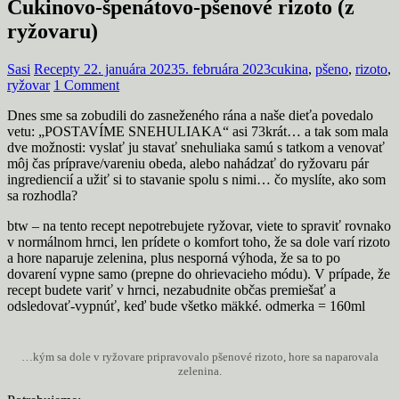
Cukinovo-špenátovo-pšenové rizoto (z
ryžovaru)
Sasi
Recepty
22. januára 2023
5. februára 2023
cukina
,
pšeno
,
rizoto
,
ryžovar
1 Comment
Dnes sme sa zobudili do zasneženého rána a naše dieťa povedalo
vetu: „POSTAVÍME SNEHULIAKA“ asi 73krát… a tak som mala
dve možnosti: vyslať ju stavať snehuliaka samú s tatkom a venovať
môj čas príprave/vareniu obeda, alebo nahádzať do ryžovaru pár
ingrediencií a užiť si to stavanie spolu s nimi… čo myslíte, ako som
sa rozhodla?
btw – na tento recept nepotrebujete ryžovar, viete to spraviť rovnako
v normálnom hrnci, len prídete o komfort toho, že sa dole varí rizoto
a hore naparuje zelenina, plus nesporná výhoda, že sa to po
dovarení vypne samo (prepne do ohrievacieho módu). V prípade, že
recept budete variť v hrnci, nezabudnite občas premiešať a
odsledovať-vypnúť, keď bude všetko mäkké. odmerka = 160ml
…kým sa dole v ryžovare pripravovalo pšenové rizoto, hore sa naparovala
zelenina.