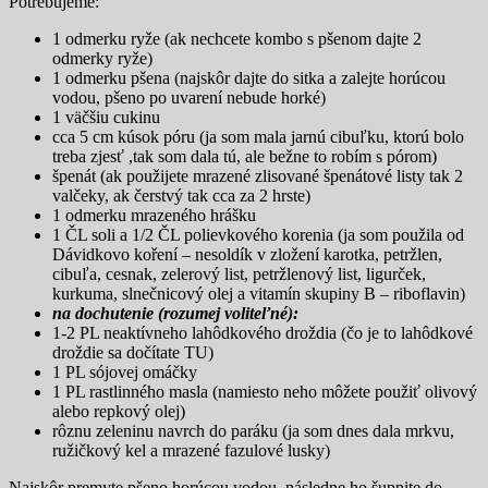
Potrebujeme:
1 odmerku ryže (ak nechcete kombo s pšenom dajte 2
odmerky ryže)
1 odmerku pšena (najskôr dajte do sitka a zalejte horúcou
vodou, pšeno po uvarení nebude horké)
1 väčšiu cukinu
cca 5 cm kúsok póru (ja som mala jarnú cibuľku, ktorú bolo
treba zjesť ,tak som dala tú, ale bežne to robím s pórom)
špenát (ak použijete mrazené zlisované špenátové listy tak 2
valčeky, ak čerstvý tak cca za 2 hrste)
1 odmerku mrazeného hrášku
1 ČL soli a 1/2 ČL polievkového korenia (ja som použila od
Dávidkovo koření – nesoldík v zložení karotka, petržlen,
cibuľa, cesnak, zelerový list, petržlenový list, ligurček,
kurkuma, slnečnicový olej a vitamín skupiny B – riboflavin)
na dochutenie (rozumej voliteľné):
1-2 PL neaktívneho lahôdkového droždia (čo je to lahôdkové
droždie sa dočítate TU)
1 PL sójovej omáčky
1 PL rastlinného masla (namiesto neho môžete použiť olivový
alebo repkový olej)
rôznu zeleninu navrch do paráku (ja som dnes dala mrkvu,
ružičkový kel a mrazené fazulové lusky)
Najskôr premyte pšeno horúcou vodou, následne ho šupnite do