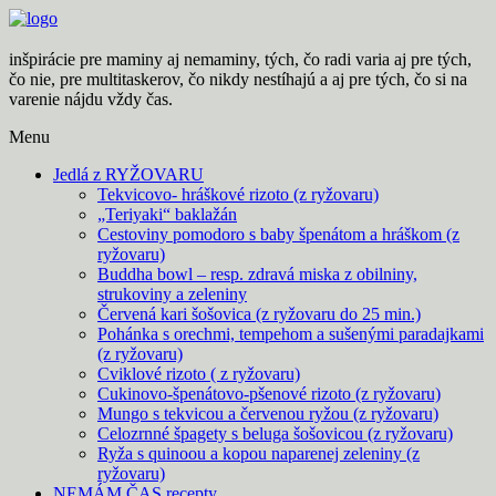
Skip
to
content
inšpirácie pre maminy aj nemaminy, tých, čo radi varia aj pre tých,
čo nie, pre multitaskerov, čo nikdy nestíhajú a aj pre tých, čo si na
varenie nájdu vždy čas.
Menu
Jedlá z RYŽOVARU
Tekvicovo- hráškové rizoto (z ryžovaru)
„Teriyaki“ baklažán
Cestoviny pomodoro s baby špenátom a hráškom (z
ryžovaru)
Buddha bowl – resp. zdravá miska z obilniny,
strukoviny a zeleniny
Červená kari šošovica (z ryžovaru do 25 min.)
Pohánka s orechmi, tempehom a sušenými paradajkami
(z ryžovaru)
Cviklové rizoto ( z ryžovaru)
Cukinovo-špenátovo-pšenové rizoto (z ryžovaru)
Mungo s tekvicou a červenou ryžou (z ryžovaru)
Celozrnné špagety s beluga šošovicou (z ryžovaru)
Ryža s quinoou a kopou naparenej zeleniny (z
ryžovaru)
NEMÁM ČAS recepty