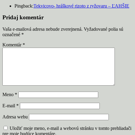
Pingback:
Tekvicovo- hráškové rizoto z ryžovaru – ĽAHŠIE
Pridaj komentár
Vaša e-mailová adresa nebude zverejnená.
Vyžadované polia sú
označené
*
Komentár
*
Meno
*
E-mail
*
Adresa webu
Uložiť moje meno, e-mail a webovú stránku v tomto prehliadači
pre moje budúce komentáre.