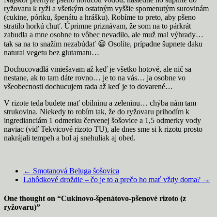
ryžovaru k ryži a všetkým ostatným vyššie spomenutým surovinám
(cukine, póriku, špenátu a hrášku). Robíme to preto, aby pšeno
stratilo horkú chuť. Úprimne priznávam, že som na to párkrát
zabudla a mne osobne to vôbec nevadilo, ale muž mal výhrady…
tak sa na to snažím nezabúdať 😀 Osolíte, prípadne šupnete daku
natural vegetu bez glutamatu…
Dochucovadlá vmiešavam až keď je všetko hotové, ale nič sa
nestane, ak to tam dáte rovno… je to na vás… ja osobne vo
všeobecnosti dochucujem rada až keď je to dovarené…
V rizote teda budete mať obilninu a zeleninu… chýba nám tam
strukovina. Niekedy to robím tak, že do ryžovaru prihodím k
ingredianciám 1 odmerku červenej šošovice a 1,5 odmerky vody
naviac (viď Tekvicové rizoto TU), ale dnes sme si k rizotu prosto
nakrájali tempeh a bol aj snehuliak aj obed.
←
Smotanová Beluga šošovica
Lahôdkové droždie – čo je to a prečo ho mať vždy doma?
→
One thought on “
Cukinovo-špenátovo-pšenové rizoto (z
ryžovaru)
”