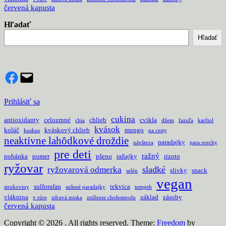
červená kapusta
Hľadať
Hľadať
Facebook
Mail
Prihlásiť sa
cukina
antioxidanty
celozrnné
chlieb
cvikla
chia
džem
fazuľa
karfiol
kvások
koláč
kváskový chlieb
mungo
kuskus
na cesty
neaktívne lahôdkové droždie
paradajky
návšteva
para orechy
pre deti
ražný
pohánka
pomer
pšeno
raňajky
rizoto
ryžovar
sladké
ryžovarová odmerka
slivky
snack
selén
vegan
sulforafan
tekvica
strukoviny
sušené paradajky
tempeh
vláknina
základ
zásoby
v rúre
zdravá miska
zníženie cholesterolu
červená kapusta
Copyright © 2026
. All rights reserved. Theme:
Freedom
by