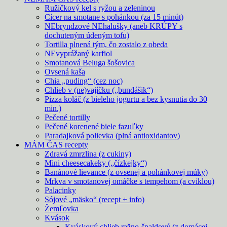
Ružičkový kel s ryžou a zeleninou
Cícer na smotane s pohánkou (za 15 minút)
NEbryndzové NEhalušky (aneb KRÚPY s
dochuteným údeným tofu)
Tortilla plnená tým, čo zostalo z obeda
NEvyprážaný karfiol
Smotanová Beluga šošovica
Ovsená kaša
Chia „puding“ (cez noc)
Chlieb v (ne)vajíčku („bundášik“)
Pizza koláč (z bieleho jogurtu a bez kysnutia do 30
min.)
Pečené tortilly
Pečené korenené biele fazuľky
Paradajková polievka (plná antioxidantov)
MÁM ČAS recepty
Zdravá zmrzlina (z cukiny)
Mini cheesecakeky („čízkejky“)
Banánové lievance (z ovsenej a pohánkovej múky)
Mrkva v smotanovej omáčke s tempehom (a cviklou)
Palacinky
Sójové „mäsko“ (recept + info)
Žemľovka
Kvások
Kváskový chlieb ražno-špaldový (z domácej