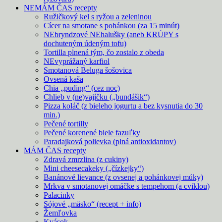
NEMÁM ČAS recepty
Ružičkový kel s ryžou a zeleninou
Cícer na smotane s pohánkou (za 15 minút)
NEbryndzové NEhalušky (aneb KRÚPY s
dochuteným údeným tofu)
Tortilla plnená tým, čo zostalo z obeda
NEvyprážaný karfiol
Smotanová Beluga šošovica
Ovsená kaša
Chia „puding“ (cez noc)
Chlieb v (ne)vajíčku („bundášik“)
Pizza koláč (z bieleho jogurtu a bez kysnutia do 30
min.)
Pečené tortilly
Pečené korenené biele fazuľky
Paradajková polievka (plná antioxidantov)
MÁM ČAS recepty
Zdravá zmrzlina (z cukiny)
Mini cheesecakeky („čízkejky“)
Banánové lievance (z ovsenej a pohánkovej múky)
Mrkva v smotanovej omáčke s tempehom (a cviklou)
Palacinky
Sójové „mäsko“ (recept + info)
Žemľovka
Kvások