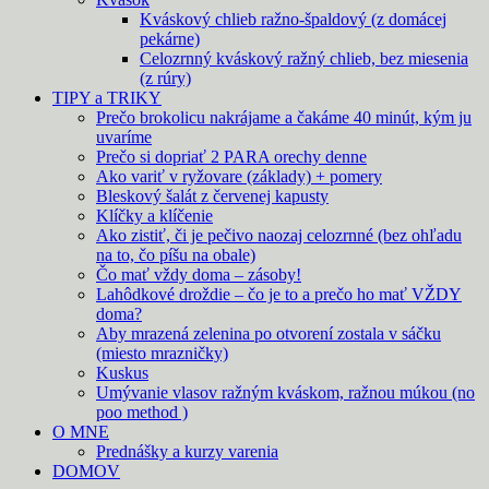
Kváskový chlieb ražno-špaldový (z domácej
pekárne)
Celozrnný kváskový ražný chlieb, bez miesenia
(z rúry)
TIPY a TRIKY
Prečo brokolicu nakrájame a čakáme 40 minút, kým ju
uvaríme
Prečo si dopriať 2 PARA orechy denne
Ako variť v ryžovare (základy) + pomery
Bleskový šalát z červenej kapusty
Klíčky a klíčenie
Ako zistiť, či je pečivo naozaj celozrnné (bez ohľadu
na to, čo píšu na obale)
Čo mať vždy doma – zásoby!
Lahôdkové droždie – čo je to a prečo ho mať VŽDY
doma?
Aby mrazená zelenina po otvorení zostala v sáčku
(miesto mrazničky)
Kuskus
Umývanie vlasov ražným kváskom, ražnou múkou (no
poo method )
O MNE
Prednášky a kurzy varenia
DOMOV