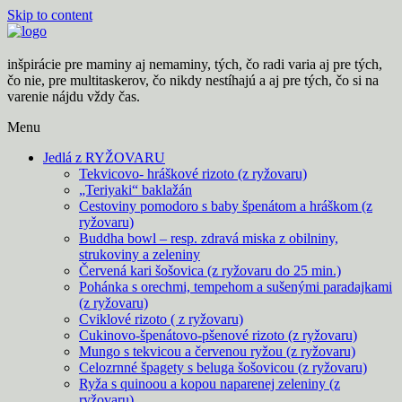
Skip to content
inšpirácie pre maminy aj nemaminy, tých, čo radi varia aj pre tých,
čo nie, pre multitaskerov, čo nikdy nestíhajú a aj pre tých, čo si na
varenie nájdu vždy čas.
Menu
Jedlá z RYŽOVARU
Tekvicovo- hráškové rizoto (z ryžovaru)
„Teriyaki“ baklažán
Cestoviny pomodoro s baby špenátom a hráškom (z
ryžovaru)
Buddha bowl – resp. zdravá miska z obilniny,
strukoviny a zeleniny
Červená kari šošovica (z ryžovaru do 25 min.)
Pohánka s orechmi, tempehom a sušenými paradajkami
(z ryžovaru)
Cviklové rizoto ( z ryžovaru)
Cukinovo-špenátovo-pšenové rizoto (z ryžovaru)
Mungo s tekvicou a červenou ryžou (z ryžovaru)
Celozrnné špagety s beluga šošovicou (z ryžovaru)
Ryža s quinoou a kopou naparenej zeleniny (z
ryžovaru)