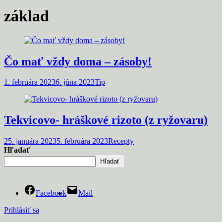
základ
Čo mať vždy doma – zásoby!
1. februára 2023
6. júna 2023
Tip
Tekvicovo- hráškové rizoto (z ryžovaru)
25. januára 2023
5. februára 2023
Recepty
Hľadať
Hľadať
Facebook
Mail
Prihlásiť sa