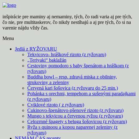
Skip
to
content
inšpirácie pre maminy aj nemaminy, tých, čo radi varia aj pre tých,
čo nie, pre multitaskerov, čo nikdy nestíhajú a aj pre tých, čo si na
varenie nájdu vždy čas.
Menu
Jedlá z RYŽOVARU
Tekvicovo- hráškové rizoto (z ryžovaru)
„Teriyaki“ baklažán
Cestoviny pomodoro s baby špenátom a hráškom (z
ryžovaru)
Buddha bowl – resp. zdravá miska z obilniny,
strukoviny a zeleniny
Červená kari šošovica (z ryžovaru do 25 min.)
Pohánka s orechmi, tempehom a sušenými paradajkami
(z ryžovaru)
Cviklové rizoto ( z ryžovaru)
Cukinovo-špenátovo-pšenové rizoto (z ryžovaru)
Mungo s tekvicou a červenou ryžou (z ryžovaru)
Celozrnné špagety s beluga šošovicou (z ryžovaru)
Ryža s quinoou a kopou naparenej zeleniny (z
ryžovaru)
NEMÁM ČAS recepty