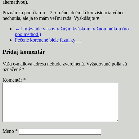
alternatívou).
Poznámka pod čiarou – 2,5 ročnej dcére tá konzistencia vôbec
nechutila, ale ja to mám veľmi rada. Vyskúšajte ♥️.
←
Umývanie vlasov ražným kváskom, ražnou múkou (no
poo method )
Pečené korenené biele fazuľky
→
Pridaj komentár
Vaša e-mailová adresa nebude zverejnená.
Vyžadované polia sú
označené
*
Komentár
*
Meno
*