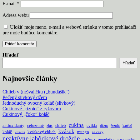
E-mail
*
Adresa webu
Uložiť moje meno, e-mail a webovú stránku v tomto prehliadači
pre moje budúce komentáre.
Hľadať
Hľadať
Najnovšie články
Chlieb v (ne)vajíčku („bundášik“)
Pečený slivkový džem
Jednoduchý ovocný koláč (slivkový)
Cukinové „rizoto“ z ryžovaru
Cukinový „čoko“ koláč
cukina
antioxidanty
celozrnné
chlieb
cvikla
chia
džem
fazuľa
karfiol
kvások
koláč
kváskový chlieb
mungo
kuskus
na cesty
neaktívne lahôdkové droždie
paradajky
návšteva
para orechy