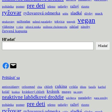
pre deti
ražný
pohánka
pomer
pšeno
raňajky
rizoto
ryžovar
sladké
ryžovarová odmerka
slivky
snack
selén
vegan
sulforafan
tekvica
strukoviny
sušené paradajky
tempeh
vláknina
základ
zásoby
v rúre
zdravá miska
zníženie cholesterolu
červená kapusta
Hľadať
Hľadať
Facebook
Mail
Prihlásiť sa
cukina
antioxidanty
celozrnné
chlieb
cvikla
chia
džem
fazuľa
karfiol
kvások
koláč
kváskový chlieb
mungo
kuskus
na cesty
neaktívne lahôdkové droždie
paradajky
návšteva
para orechy
pre deti
ražný
pohánka
pomer
pšeno
raňajky
rizoto
ryžovar
sladké
ryžovarová odmerka
slivky
snack
selén