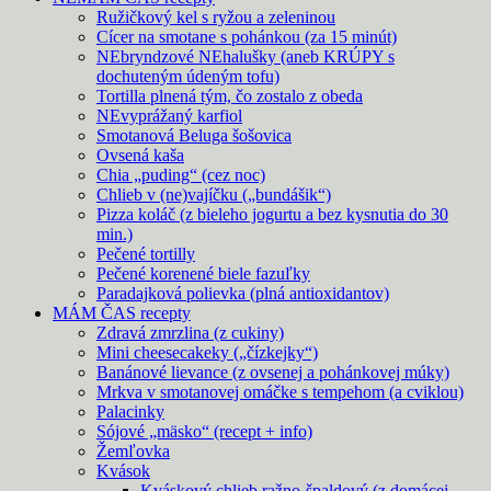
Ružičkový kel s ryžou a zeleninou
Cícer na smotane s pohánkou (za 15 minút)
NEbryndzové NEhalušky (aneb KRÚPY s
dochuteným údeným tofu)
Tortilla plnená tým, čo zostalo z obeda
NEvyprážaný karfiol
Smotanová Beluga šošovica
Ovsená kaša
Chia „puding“ (cez noc)
Chlieb v (ne)vajíčku („bundášik“)
Pizza koláč (z bieleho jogurtu a bez kysnutia do 30
min.)
Pečené tortilly
Pečené korenené biele fazuľky
Paradajková polievka (plná antioxidantov)
MÁM ČAS recepty
Zdravá zmrzlina (z cukiny)
Mini cheesecakeky („čízkejky“)
Banánové lievance (z ovsenej a pohánkovej múky)
Mrkva v smotanovej omáčke s tempehom (a cviklou)
Palacinky
Sójové „mäsko“ (recept + info)
Žemľovka
Kvások
Kváskový chlieb ražno-špaldový (z domácej