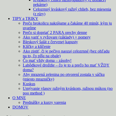
pekárne)
Celozrnný kváskový ražný chlieb, bez miesenia
(z rúry)
TIPY a TRIKY
Prečo brokolicu nakrájame a čakáme 40 minút, kým ju
uvaríme
Prečo si dopriať 2 PARA orechy denne
Ako variť v ryžovare (základy) + pomery
Bleskový šalát z červenej kapusty
Klíčky a klíčenie
Ako zistiť, či je pečivo naozaj celozrnné (bez ohľadu
na to, čo píšu na obale)
Čo mať vždy doma – zásoby!
Lahôdkové droždie – čo je to a prečo ho mať VŽDY
doma?
Aby mrazená zelenina po otvorení zostala v sáčku
(miesto mrazničky)
Kuskus
Umývanie vlasov ražným kváskom, ražnou múkou (no
poo method )
O MNE
Prednášky a kurzy varenia
DOMOV