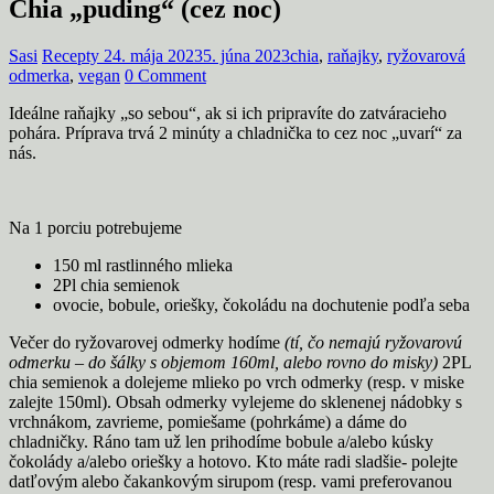
Chia „puding“ (cez noc)
Sasi
Recepty
24. mája 2023
5. júna 2023
chia
,
raňajky
,
ryžovarová
odmerka
,
vegan
0 Comment
Ideálne raňajky „so sebou“, ak si ich pripravíte do zatváracieho
pohára. Príprava trvá 2 minúty a chladnička to cez noc „uvarí“ za
nás.
Na 1 porciu potrebujeme
150 ml rastlinného mlieka
2Pl chia semienok
ovocie, bobule, oriešky, čokoládu na dochutenie podľa seba
Večer do ryžovarovej odmerky hodíme
(tí, čo nemajú ryžovarovú
odmerku – do šálky s objemom 160ml, alebo rovno do misky)
2PL
chia semienok a dolejeme mlieko po vrch odmerky (resp. v miske
zalejte 150ml). Obsah odmerky vylejeme do sklenenej nádobky s
vrchnákom, zavrieme, pomiešame (pohrkáme) a dáme do
chladničky. Ráno tam už len prihodíme bobule a/alebo kúsky
čokolády a/alebo oriešky a hotovo. Kto máte radi sladšie- polejte
datľovým alebo čakankovým sirupom (resp. vami preferovanou